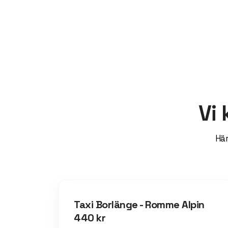
Vi 
Här
Taxi Borlänge - Romme Alpin
440 kr