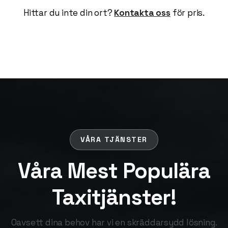
Hittar du inte din ort?
Kontakta oss
för pris.
VÅRA TJÄNSTER
Våra Mest Populära
Taxitjänster!
Oavsett dina behov har vi en skräddarsydd lösning.