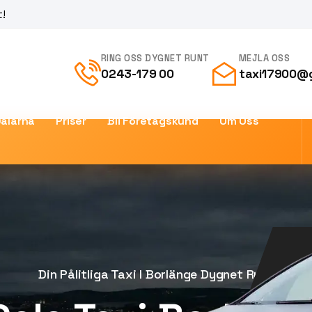
t!
RING OSS DYGNET RUNT
MEJLA OSS
0243-179 00
taxi17900@
Dalarna
Priser
Bli Företagskund
Om Oss
Din Pålitliga Taxi I Borlänge Dygnet Runt