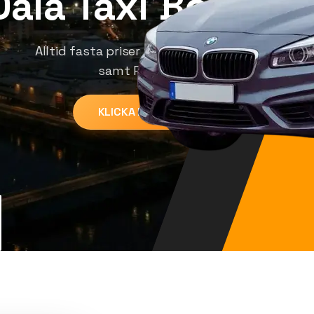
Dala Taxi Borläng
Alltid fasta priser till flyg, tåg och Falun
samt Romme Alpin!
KLICKA FÖR ATT RINGA