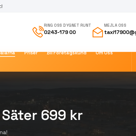
t!
RING OSS DYGNET RUNT
MEJLA OSS
0243-179 00
taxi17900@
Dalarna
Priser
Bli Företagskund
Om Oss
 Säter 699 kr
na!