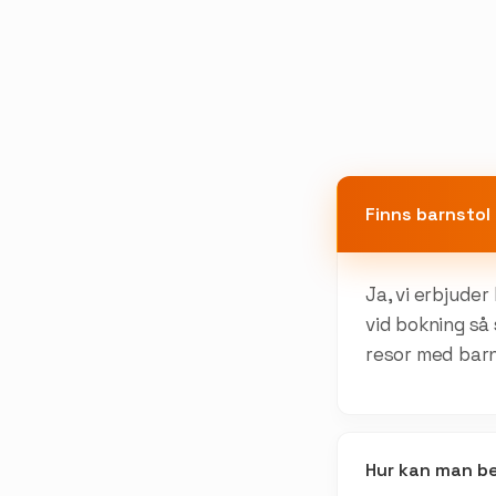
Finns barnstol 
Ja, vi erbjude
vid bokning så 
resor med bar
Hur kan man b